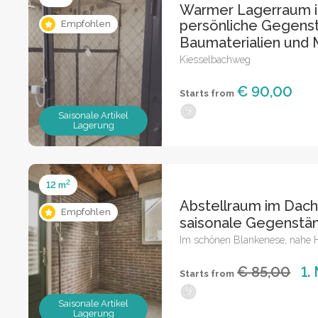
Warmer Lagerraum i
persönliche Gegens
Empfohlen
Baumaterialien und
Kiesselbachweg
€ 90,00
Starts from
Saisonale Artikel
Lagerung
2
12 m
Abstellraum im Dac
Empfohlen
saisonale Gegenst
Im schönen Blankenese, nahe
€ 85,00
1.
Starts from
Saisonale Artikel
Lagerung