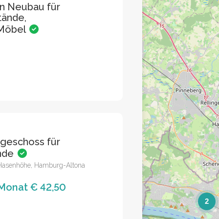
n Neubau für
tände,
 Möbel
hgeschoss für
ände
 Hasenhöhe, Hamburg-Altona
 Monat € 42,50
2