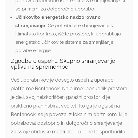
ponovno uporabne kontejnerje za shranjevanje, ki
so primerni za dolgoročno uporabo.
Učinkovito energetsko nadzorovano
shranjevanje:
Če potrebujete shranjevanje s
klimatsko kontrolo, iščite prostore, ki uporabljajo
energetsko učinkovite sisteme za zmanjšanje
porabe energije.
Zgodbe o uspehu: Skupno shranjevanje
vpliva na spremembe
Več uporabnikov je doseglo uspeh z uporabo
platforme Rentanook. Na primer, ponudnik prostora
je delil svoj neizkoriščen garažni prostor, ki je
praktično prah nabiral več let. Ko ga je oglasil na
Rentanook, se je povezal z lokalnim obrtnikom, ki je
potreboval dostopno in dolgoročno shranjevanje
za svoje obrtnške materiale. To je ne le spodbudilo