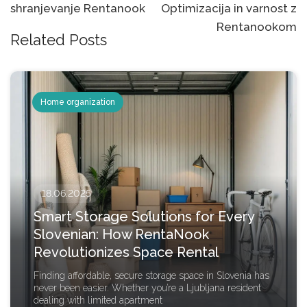
shranjevanje Rentanook
Optimizacija in varnost z
Rentanookom
Related Posts
Home organization
18.06.2025
Smart Storage Solutions for Every
Slovenian: How RentaNook
Revolutionizes Space Rental
Finding affordable, secure storage space in Slovenia has
never been easier. Whether you’re a Ljubljana resident
dealing with limited apartment