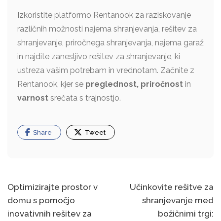
Izkoristite platformo Rentanook za raziskovanje
različnih možnosti najema shranjevanja, rešitev za
shranjevanje, priročnega shranjevanja, najema garaž
in najdite zanesljivo rešitev za shranjevanje, ki
ustreza vašim potrebam in vrednotam. Začnite z
Rentanook, kjer se
preglednost, priročnost
in
varnost
srečata s trajnostjo.
Share
Tweet
Post
Optimizirajte prostor v
Učinkovite rešitve za
domu s pomočjo
shranjevanje med
navigation
inovativnih rešitev za
božičnimi trgi: