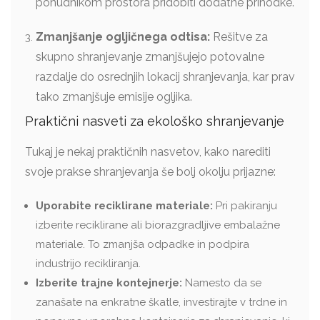
ponudnikom prostora pridobiti dodatne prihodke.
Zmanjšanje ogljičnega odtisa:
Rešitve za
skupno shranjevanje zmanjšujejo potovalne
razdalje do osrednjih lokacij shranjevanja, kar prav
tako zmanjšuje emisije ogljika.
Praktični nasveti za ekološko shranjevanje
Tukaj je nekaj praktičnih nasvetov, kako narediti
svoje prakse shranjevanja še bolj okolju prijazne:
Uporabite reciklirane materiale:
Pri pakiranju
izberite reciklirane ali biorazgradljive embalažne
materiale. To zmanjša odpadke in podpira
industrijo recikliranja.
Izberite trajne kontejnerje:
Namesto da se
zanašate na enkratne škatle, investirajte v trdne in