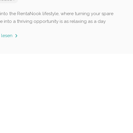
 into the RentaNook lifestyle, where turning your spare
 into a thriving opportunity is as relaxing as a day
 lesen
Empfohlen
Empfohlen
Sofortbuchung