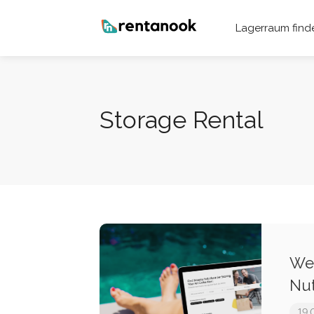
Lagerraum find
Storage Rental
Wer
Nut
19.