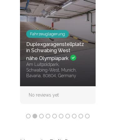
Fahrzeuglagerun
Fahrzeuglagerung
Stellplatz im Z
Duplexgaragenstellplatz
von Berlin – sich
in Schwabing West
bequem, und o
nähe Olympiapark
Kaution!
Am Luitpoldpark,
Schwabing-West, Munich,
Mitte (Ortsteil), 101
Bavaria, 80804, Germany
Berlin
No reviews yet
No reviews yet