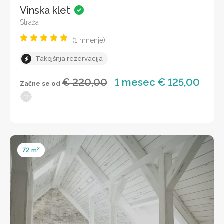
Vinska klet
Straža
(1 mnenje)
Takojšnja rezervacija
€ 220,00
1 mesec € 125,00
Začne se od
2
72 m