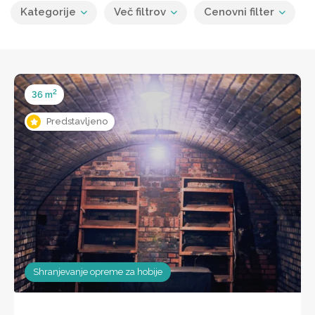
Kategorije
Več filtrov
Cenovni filter
2
36 m
Predstavljeno
Shranjevanje opreme za hobije