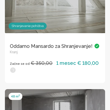
Shranjevanie pohištva
Oddamo Mansardo za Shranjevanje!
Kranj
€ 350,00
1 mesec € 180,00
Začne se od
2
48 m