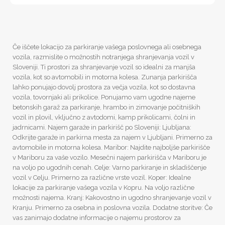
Če iščete lokacijo za parkiranje vašega poslovnega ali osebnega
vozila, razmislite o možnostih notranjega shranjevanja vozil v
Sloveniji. Ti prostori za shranjevanje vozil so idealni za manjša
vozila, kot so avtomobili in motorna kolesa. Zunanja parkirišča
lahko ponujajo dovolj prostora za večja vozila, kot so dostavna
vozila, tovornjaki ali prikolice. Ponujamo vam ugodne najeme
betonskih garaž za parkiranje, hrambo in zimovanje počitniških
vozil in plovil, vključno z avtodomi, kamp prikolicami, čolni in
jadrnicami. Najem garaže in parkirišč po Sloveniji: Ljubljana:
Odkrijte garaže in parkirna mesta za najem v Ljubljani. Primerno za
avtomobile in motorna kolesa. Maribor: Najdite najboljše parkirišče
v Mariboru za vaše vozilo. Mesečni najem parkirišča v Mariboru je
na voljo po ugodnih cenah. Celje: Varno parkiranje in skladiščenje
vozil v Celju. Primerno za različne vrste vozil. Koper: Idealne
lokacije za parkiranje vašega vozila v Kopru. Na voljo različne
možnosti najema. Kranj: Kakovostno in ugodno shranjevanje vozil v
Kranju. Primerno za osebna in poslovna vozila. Dodatne storitve: Če
vas zanimajo dodatne informacije o najemu prostorov za