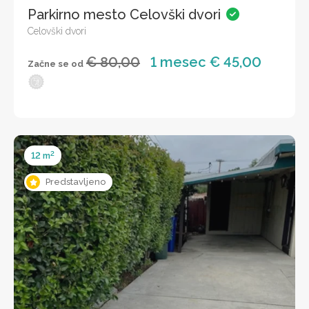
Parkirno mesto Celovški dvori
Celovški dvori
€ 80,00
1 mesec € 45,00
Začne se od
2
12 m
Predstavljeno