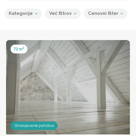
Kategorije
Več filtrov
Cenovni filter
2
72 m
Shranjevanie pohištva