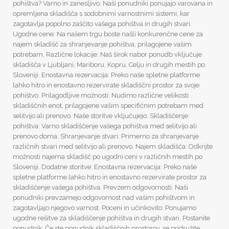
pohištva? Varno in zanesljivo: Naši ponudniki ponujajo varovana in
opremljena skladišča s sodobnimi varnostnimi sistemi, kar
zagotavlja popolno zaščito vašega pohištva in drugih stvari.
Ugodne cene: Na našem trgu boste našli konkurenčne cene za
najem skladišč za shranjevanje pohištva, prilagojene vašim
potrebam. Različne lokacije: Naš širok nabor ponudb vključuje
skladišča v Ljubljani, Mariboru, Kopru, Celju in drugih mestih po
Sloveniji. Enostavna rezervacija: Preko naše spletne platforme
lahko hitro in enostavno rezervirate skladiščni prostor za svoje
pohištvo. Prilagodljive možnosti: Nudimo različne velikosti
skladiščnih enot, prilagojene vašim specifičnim potrebam med
selitvijo ali prenovo. Naše storitve vključujejo: Skladiščenje
pohištva: Varno skladiščenje vašega pohištva med selitvijo ali
prenovo doma. Shranjevanje stvari: Primerno za shranjevanje
različnih stvari med selitvijo ali prenovo. Najem skladišča: Odkrijte
možnosti najema skladišč po ugodni ceni v različnih mestih po
Sloveniji. Dodatne storitve: Enostavna rezervacija: Preko naše
spletne platforme lahko hitro in enostavno rezervirate prostor za
skladiščenje vašega pohištva. Prevzem odgovornosti: Naši
ponudniki prevzamejo odgovornost nad vašim pohištvom in
zagotavljajo njegovo varnost. Poceni in učinkovito: Ponujamo
ugodne rešitve za skladiščenje pohištva in drugih stvari. Postanite
ponudnik: Če ste ponudnik skladiščnih prostorov, se pridružite