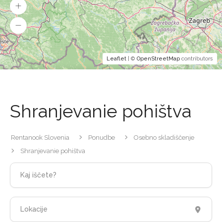
Leaflet
| ©
OpenStreetMap
contributors
Shranjevanie pohištva
Rentanook Slovenia
Ponudbe
Osebno skladiščenje
Shranjevanie pohištva