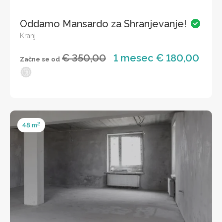
Oddamo Mansardo za Shranjevanje!
Kranj
€ 350,00
1 mesec € 180,00
Začne se od
2
48 m