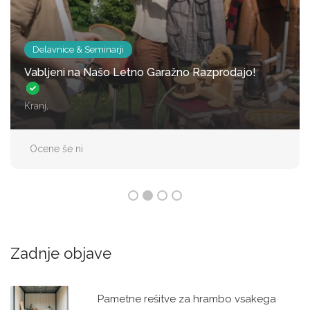
Delavnice & Seminarji
Vabljeni na Našo Letno Garažno Razprodajo!
Kranj,
Ocene še ni
Zadnje objave
Pametne rešitve za hrambo vsakega