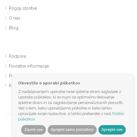
Pogoji storitve
O nas
Blog
Podpora
Povratne informacije
Partnersko sodelovanje
Obvestilo o uporabi piškotkov
Kontakt
Z nadaljevanjem uporabe naše spletne strani soglašate z
uporabo piškotkov, ki so nujni za optimalno delovanje
spletne strani in za zagotavljanje personaliziranih ponudb.
Več o tem, kako uporabljamo piškotke in kako lahko
upravljate svoje nastavitve, si lahko preberete v naši
Politiki
piškotkov
.
©️2024 Rentanook.com. Vse pravice pridržane
Zavrni vse
Sprejmi samo potrebno
Sprejmi vse