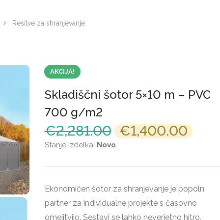
Rešitve za shranjevanje
AKCIJA!
Skladiščni šotor 5×10 m – PVC
700 g/m2
€
2,281.00
€
1,400.00
Original
Curr
price
pric
Stanje izdelka:
Novo
was:
is:
€2,281.00.
€1,4
Ekonomičen šotor za shranjevanje je popoln
partner za individualne projekte s časovno
omejitvijo. Sestavi se lahko neverjetno hitro,