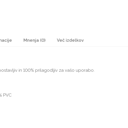
macije
Mnenja (0)
Več izdelkov
postavljiv in 100% prilagodljiv za vašo uporabo.
0% PVC