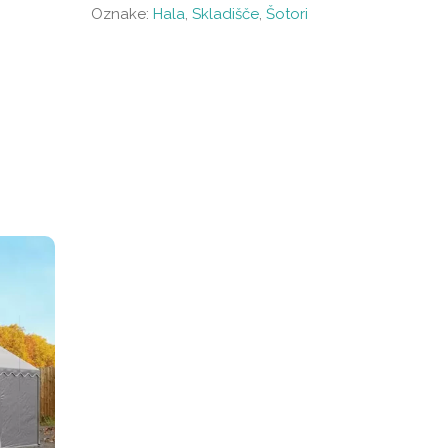
m
Oznake:
Hala
,
Skladišče
,
Šotori
-
PVC
700
g/m2
količina