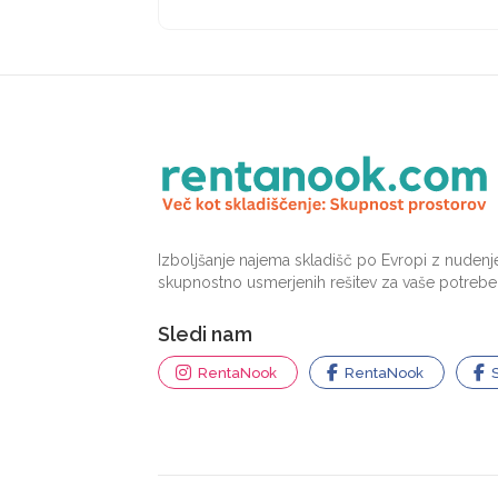
Izboljšanje najema skladišč po Evropi z nudenje
skupnostno usmerjenih rešitev za vaše potrebe p
Sledi nam
RentaNook
RentaNook
S