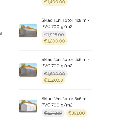
Original
Current
€
1,400.00
price
price
was:
is:
€2,281.00.
Skladiščni šotor 4x8 m -
€1,400.00.
PVC 700 g/m2
a
€
1,928.00
Original
Current
€
1,200.00
price
price
was:
is:
€1,928.00.
Skladiščni šotor 4x6 m -
€1,200.00.
PVC 700 g/m2
i
€
1,600.00
Original
Current
€
1,120.53
price
price
was:
is:
€1,600.00.
Skladiščni šotor 3x6 m -
€1,120.53.
PVC 700 g/m2
Original
Current
€
1,272.87
€
891.00
price
price
was:
is:
€1,272.87.
€891.00.