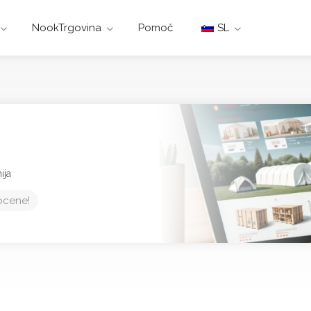
NookTrgovina
Pomoč
SL
ija
ocene!