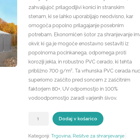
zahvaljujoč prilagodljivi konici in stranskim
stenam, ki se lahko uporabljajo neodvisno, kar
omogoča popolno prilagajanje posebnim
potrebam. Ekonomičen šotor za shranjevanje im
okvir, ki ga je mogoče enostavno sestaviti iz
popolnoma pocinkanega, odpornega proti
koroziji jekla, in robustno PVC cerado, ki tehta
približno 700 g/m². Ta vrhunska PVC cerada nud
superiorno zaščito pred soncem z zaščitnim
faktorjem 80+, UV odpornostjo in 100%
vodoodpornostjo zaradi varjenih šivov.
Skladiščni
Dodaj v košarico
šotor
5x10
Kategoriji:
Trgovina
,
Rešitve za shranjevanje