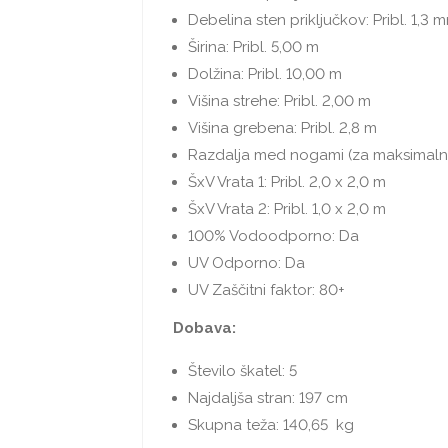
Debelina sten priključkov: Pribl. 1,3 
Širina: Pribl. 5,00 m
Dolžina: Pribl. 10,00 m
Višina strehe: Pribl. 2,00 m
Višina grebena: Pribl. 2,8 m
Razdalja med nogami (za maksimalno 
ŠxV Vrata 1: Pribl. 2,0 x 2,0 m
ŠxV Vrata 2: Pribl. 1,0 x 2,0 m
100% Vodoodporno: Da
UV Odporno: Da
UV Zaščitni faktor: 80+
Dobava:
Število škatel: 5
Najdaljša stran: 197 cm
Skupna teža: 140,65 kg