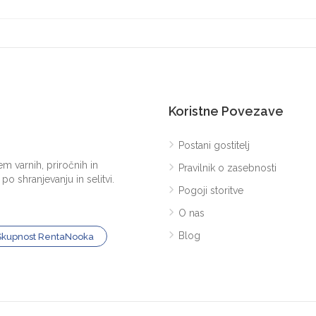
Koristne Povezave
Postani gostitelj
m varnih, priročnih in
Pravilnik o zasebnosti
o shranjevanju in selitvi.
Pogoji storitve
O nas
Blog
kupnost RentaNooka