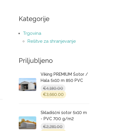
Kategorije
Trgovina
Rešitve za shranjevanje
Priljubljeno
Viking PREMIUM Šotor /
ent
Hala 5x10 m 850 PVC
e
€
4,180.00
Original
Current
€
3,660.00
price
price
00.00.
was:
is:
€4,180.00.
Skladiščni šotor 5x10 m
€3,660.00.
- PVC 700 g/m2
€
2,281.00