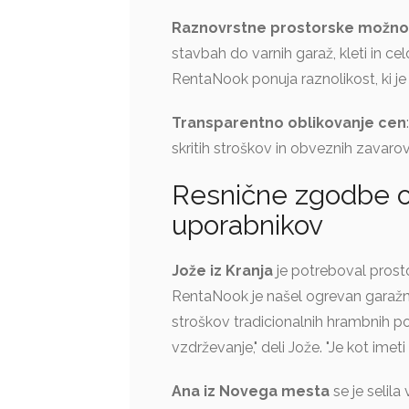
Raznovrstne prostorske možno
stavbah do varnih garaž, kleti in ce
RentaNook ponuja raznolikost, ki je
Transparentno oblikovanje cen
skritih stroškov in obveznih zavaro
Resnične zgodbe o
uporabnikov
Jože iz Kranja
je potreboval prost
RentaNook je našel ogrevan garažn
stroškov tradicionalnih hrambnih p
vzdrževanje," deli Jože. "Je kot imet
Ana iz Novega mesta
se je selil