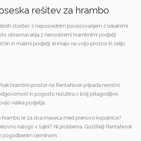
oseska rešitev za hrambo
bnih storitev z neposrednim povezovanjem z lokalnimi
mesto obravnavanja z neosobnimi hrambnimi podjetji
nin in malimi podjetji, ki imajo na voljo prostor in želijo
 Vsak hrambni prostor na RentaNook pripada resnični
odgovornost in pogosto rezultira v bolj prilagodljive,
vijo velika podjetja.
te hrambo le za dva meseca med prenovo kopalnice?
lovno nalogo v tujini? Ni problema. Gostitelji RentaNook
gim pogodbenim terminom.