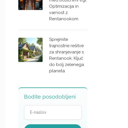
med božičnimi trgi:
Optimizacija in
varnost z
Rentanookom
Sprejmite
trajnostne rešitve
za shranjevanje s
Rentanook: Ključ
do bolj zelenega
planeta
Bodite posodobljeni