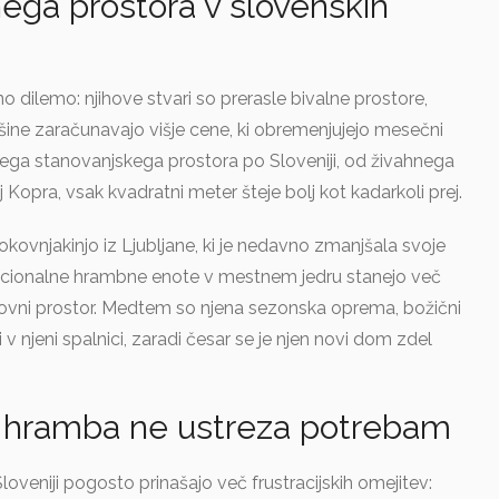
nega prostora v slovenskih
o dilemo: njihove stvari so prerasle bivalne prostore,
ine zaračunavajo višje cene, ki obremenjujejo mesečni
nega stanovanjskega prostora po Sloveniji, od živahnega
Kopra, vsak kvadratni meter šteje bolj kot kadarkoli prej.
okovnjakinjo iz Ljubljane, ki je nedavno zmanjšala svoje
encionalne hrambne enote v mestnem jedru stanejo več
vni prostor. Medtem so njena sezonska oprema, božični
 v njeni spalnici, zaradi česar se je njen novi dom zdel
na hramba ne ustreza potrebam
oveniji pogosto prinašajo več frustracijskih omejitev: