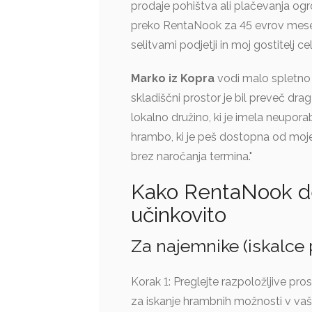
prodaje pohištva ali plačevanja ogr
preko RentaNook za 45 evrov meseč
selitvami podjetji in moj gostitelj c
Marko iz Kopra
vodi malo spletno 
skladiščni prostor je bil preveč dr
lokalno družino, ki je imela neupo
hrambo, ki je peš dostopna od mo
brez naročanja termina."
Kako RentaNook del
učinkovito
Za najemnike (iskalce 
Korak 1: Preglejte razpoložljive pro
za iskanje hrambnih možnosti v vaši ok