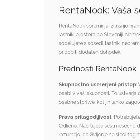
RentaNook: Vaša s
RentaNook spreminja izkušnjo hram
lastniki prostora po Sloveniji. Na
sodelujete s sosedi, lastniki nepremič
pridobiti dodaten dohodek.
Prednosti RentaNook
Skupnostno usmerjeni pristop
:
osebi v vaši skupnosti. To ustvarja 
osebne storitve, kot jih lahko zagoto
Prava prilagodljivost
: Potrebuje
Odlično. Načrtujete šestmesečno de
razumejo, da življenje ne sledi to