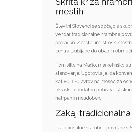
Skrita kriza hramb
mestih
Številni Slovenci se soočajo s skupn
vendar tradicionalne hrambne površ
proračun. Z rastočimi stroški mest
centra Ljubljane do obalnih območij 
Pomislite na Marijo, marketinško str
stanovanje. Ugotovila je, da konv
kot 80-120 evrov na mesec za osno
okraski in dodatno pohištvo stiskani
natrpan in neudoben.
Zakaj tradicional
Tradicionalne hrambne površine v Sl