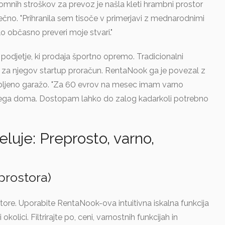
omnih stroškov za prevoz je našla kleti hrambni prostor
no. "Prihranila sem tisoče v primerjavi z mednarodnimi
elo občasno preveri moje stvari."
podjetje, ki prodaja športno opremo. Tradicionalni
ag za njegov startup proračun. RentaNook ga je povezal z
rabljeno garažo. "Za 60 evrov na mesec imam varno
jega doma. Dostopam lahko do zalog kadarkoli potrebno
uje: Preprosto, varno,
prostora)
store. Uporabite RentaNook-ova intuitivna iskalna funkcija
olici. Filtrirajte po, ceni, varnostnih funkcijah in