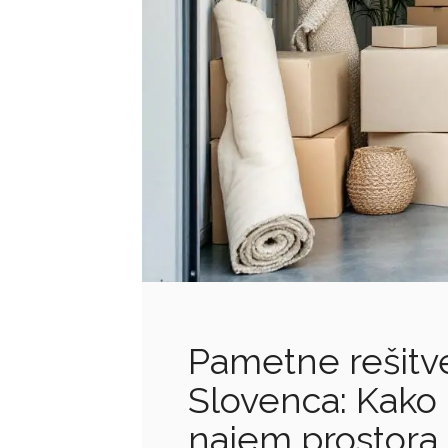
Pametne rešitv
Slovenca: Kako
najem prostora