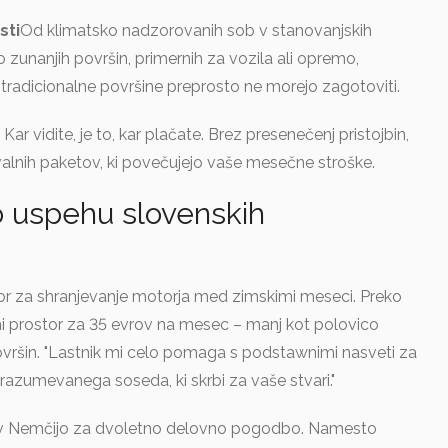
sti
Od klimatsko nadzorovanih sob v stanovanjskih
lo zunanjih površin, primernih za vozila ali opremo,
 tradicionalne površine preprosto ne morejo zagotoviti.
: Kar vidite, je to, kar plačate. Brez presenečenj pristojbin,
valnih paketov, ki povečujejo vaše mesečne stroške.
 uspehu slovenskih
or za shranjevanje motorja med zimskimi meseci. Preko
i prostor za 35 evrov na mesec – manj kot polovico
ovršin. "Lastnik mi celo pomaga s podstawnimi nasveti za
i razumevanega soseda, ki skrbi za vaše stvari."
a v Nemčijo za dvoletno delovno pogodbo. Namesto