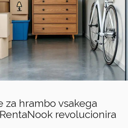
Predstavljeno
Predstavljeno
Takojšnja
rezervacija
e za hrambo vsakega
 RentaNook revolucionira