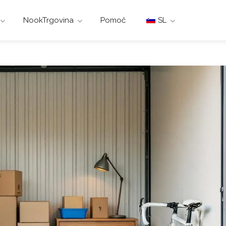
NookTrgovina
Pomoč
SL