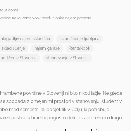
Skladiščenje vozil
acija doma
Osebno skladiščenje
Parkirno mesto
venca: Kako RentaNook revolucionira najem prostora
Vinska klet
Celovški dvori
Straža
Celovški dvori
rilagodljiv najem skladišča
skladiščenje ljubljana
(1 mnenje)
Ocene še ni
 skladiščenje
najem garaže
RentaNook
adiščenje Slovenija
shranevanje v Sloveniji
ambene površine v Sloveniji ni bilo nikoli lažje. Ne glede
 ki se spopada z omejenimi prostori v stanovanju, študent v
bo med semestri, ali podjetnik v Celju, ki potrebuje
nalen pristop k hrambi pogosto deluje zapleteno in drago.