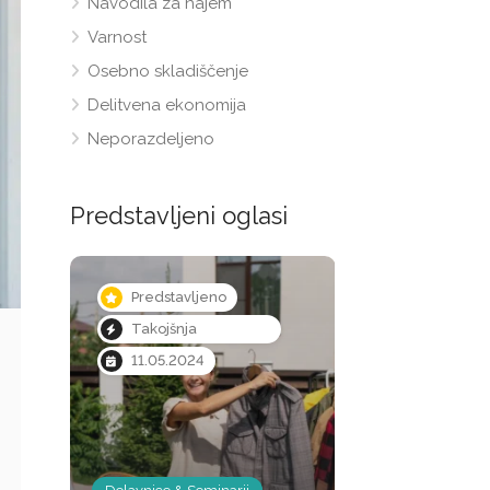
Navodila za najem
Varnost
Osebno skladiščenje
Delitvena ekonomija
Neporazdeljeno
Predstavljeni oglasi
Predstavljeno
Predstavljen
Takojšnja
Takojšnja
rezervacija
rezervacija
11.05.2024