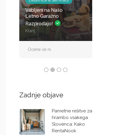
Delavnice & Seminarji
Skladiščenje vozil
Vabljeni na Našo
Parkirno mesto 
Letno Garažno
nadsreškom za 
Razprodajo!
Kranj,
Straža
Ocene še ni
Ocene še ni
Zadnje objave
Pametne rešitve za
hrambo vsakega
Slovenca: Kako
RentaNook