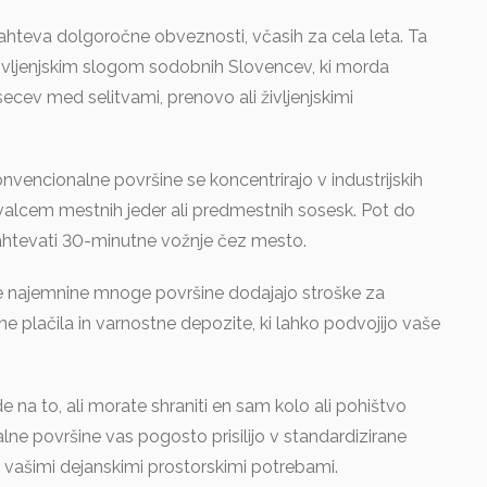
zahteva dolgoročne obveznosti, včasih za cela leta. Ta
ivljenjskim slogom sodobnih Slovencev, ki morda
cev med selitvami, prenovo ali življenjskimi
nvencionalne površine se koncentrirajo v industrijskih
valcem mestnih jeder ali predmestnih sosesk. Pot do
htevati 30-minutne vožnje čez mesto.
 najemnine mnoge površine dodajajo stroške za
e plačila in varnostne depozite, ki lahko podvojijo vaše
de na to, ali morate shraniti en sam kolo ali pohištvo
lne površine vas pogosto prisilijo v standardizirane
 vašimi dejanskimi prostorskimi potrebami.