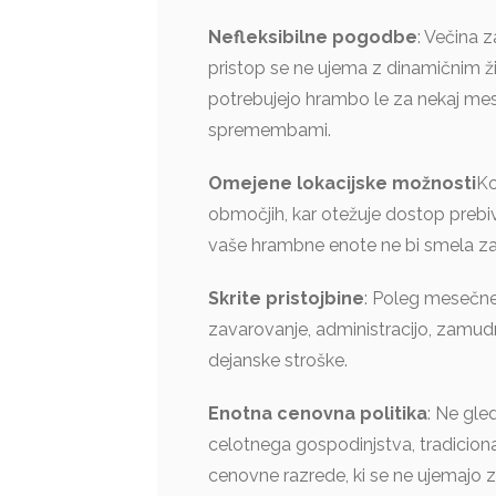
Nefleksibilne pogodbe
: Večina 
pristop se ne ujema z dinamičnim ž
potrebujejo hrambo le za nekaj mese
spremembami.
Omejene lokacijske možnosti
Ko
območjih, kar otežuje dostop prebi
vaše hrambne enote ne bi smela za
Skrite pristojbine
: Poleg mesečne
zavarovanje, administracijo, zamudn
dejanske stroške.
Enotna cenovna politika
: Ne gle
celotnega gospodinjstva, tradiciona
cenovne razrede, ki se ne ujemajo z