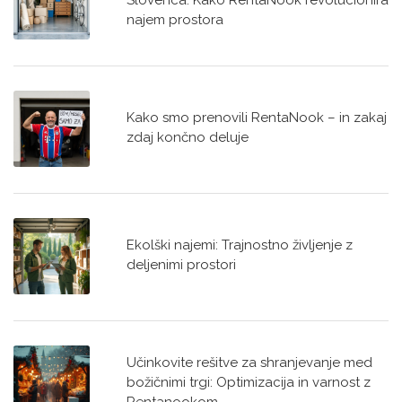
Slovenca: Kako RentaNook revolucionira
najem prostora
Kako smo prenovili RentaNook – in zakaj
zdaj končno deluje
Ekolški najemi: Trajnostno življenje z
deljenimi prostori
Učinkovite rešitve za shranjevanje med
božičnimi trgi: Optimizacija in varnost z