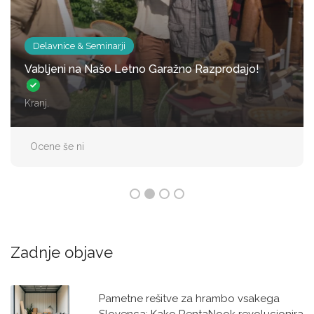
Skladiščenje vozil
Parkirno mesto z nadsreškom za 1 avto
Straža
Ocene še ni
Zadnje objave
Pametne rešitve za hrambo vsakega