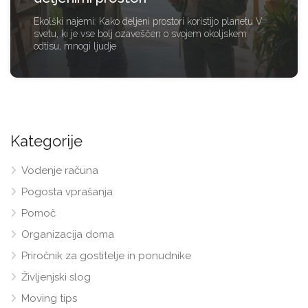
Ekolški najemi: Kako deljeni prostori koristijo planetu V
svetu, ki je vse bolj ozaveščen o svojem okoljskem
odtisu, mnogi ljudje
Kategorije
Vodenje računa
Pogosta vprašanja
Pomoč
Organizacija doma
Priročnik za gostitelje in ponudnike
Življenjski slog
Moving tips