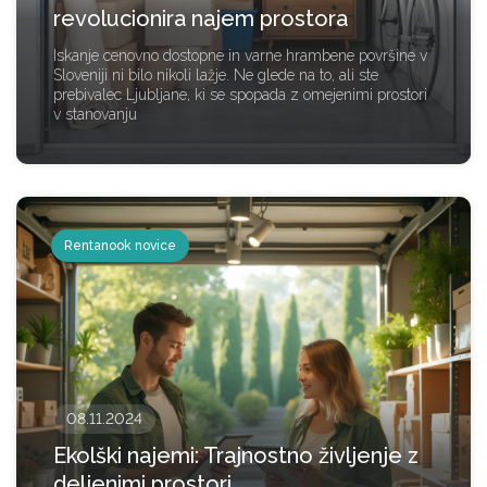
revolucionira najem prostora
Iskanje cenovno dostopne in varne hrambene površine v
Sloveniji ni bilo nikoli lažje. Ne glede na to, ali ste
prebivalec Ljubljane, ki se spopada z omejenimi prostori
v stanovanju
Rentanook novice
08.11.2024
Ekolški najemi: Trajnostno življenje z
deljenimi prostori