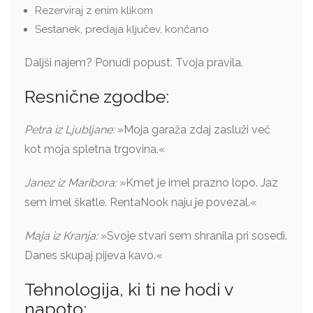
Rezerviraj z enim klikom
Sestanek, predaja ključev, končano
Daljši najem? Ponudi popust. Tvoja pravila.
Resnične zgodbe:
Petra iz Ljubljane:
»Moja garaža zdaj zasluži več
kot moja spletna trgovina.«
Janez iz Maribora:
»Kmet je imel prazno lopo. Jaz
sem imel škatle. RentaNook naju je povezal.«
Maja iz Kranja:
»Svoje stvari sem shranila pri sosedi.
Danes skupaj pijeva kavo.«
Tehnologija, ki ti ne hodi v
napoto: