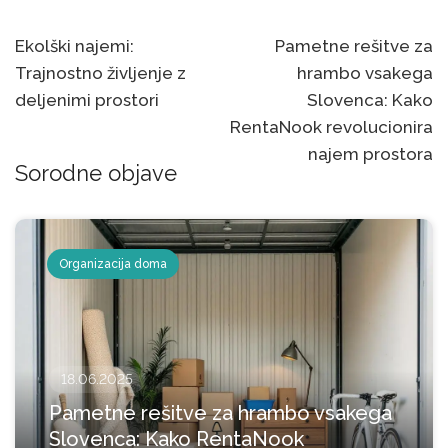
Post
Ekolški najemi:
Pametne rešitve za
Trajnostno življenje z
hrambo vsakega
navigation
deljenimi prostori
Slovenca: Kako
RentaNook revolucionira
najem prostora
Sorodne objave
Organizacija doma
18.06.2025
Pametne rešitve za hrambo vsakega
Slovenca: Kako RentaNook