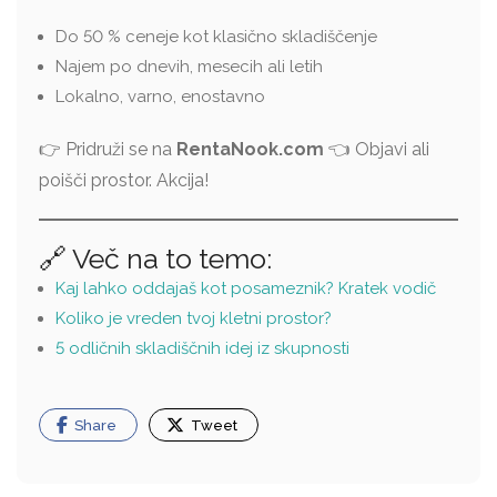
Do 50 % ceneje kot klasično skladiščenje
Najem po dnevih, mesecih ali letih
Lokalno, varno, enostavno
👉 Pridruži se na
RentaNook.com
👈 Objavi ali
poišči prostor. Akcija!
🔗 Več na to temo:
Kaj lahko oddajaš kot posameznik? Kratek vodič
Koliko je vreden tvoj kletni prostor?
5 odličnih skladiščnih idej iz skupnosti
Share
Tweet