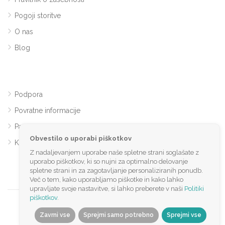
Pogoji storitve
O nas
Blog
Podpora
Povratne informacije
Partnersko sodelovanje
Obvestilo o uporabi piškotkov
Kontakt
Z nadaljevanjem uporabe naše spletne strani soglašate z
uporabo piškotkov, ki so nujni za optimalno delovanje
spletne strani in za zagotavljanje personaliziranih ponudb.
Več o tem, kako uporabljamo piškotke in kako lahko
upravljate svoje nastavitve, si lahko preberete v naši
Politiki
piškotkov
.
©️2024 Rentanook.com. Vse pravice pridržane
Zavrni vse
Sprejmi samo potrebno
Sprejmi vse