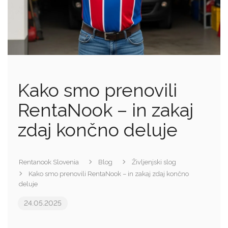
Kako smo prenovili
RentaNook – in zakaj
zdaj končno deluje
Rentanook Slovenia
Blog
Življenjski slog
Kako smo prenovili RentaNook – in zakaj zdaj končno
deluje
24.05.2025